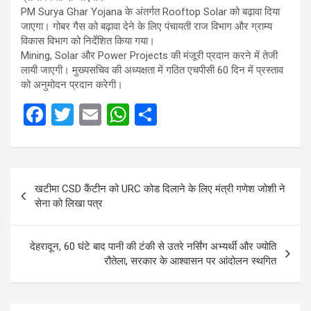
PM Surya Ghar Yojana के अंतर्गत Rooftop Solar को बढ़ावा दिया
जाएगा। गोबर गैस को बढ़ावा देने के लिए पंचायती राज विभाग और ग्राम्य
विकास विभाग को निर्देशित किया गया।
Mining, Solar और Power Projects की मंजूरी प्रदान करने में तेजी
लायी जाएगी। मुख्यसचिव की अध्यक्षता में गठित एचपीसी 60 दिन में प्रस्ताव
को अनुमोदन प्रदान करेगी।
F
T
E
W
S
a
wi
m
h
h
ce
tt
ail
at
ar
Post
b
er
s
e
खटीमा CSD कैंटीन को URC कोड दिलाने के लिए मंत्री गणेश जोशी ने
navigation
o
A
सेना को लिखा पत्र
o
p
k
p
देहरादून, 60 घंटे बाद पानी की टंकी से उतरे नर्सिंग अभ्यर्थी और ज्योति
रौतेला, सरकार के आश्वासन पर आंदोलन स्थगित