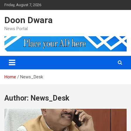
Skip
Friday, August 7, 2026
to
content
Doon Dwara
News Portal
Home
News_Desk
Author:
News_Desk