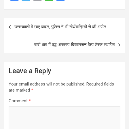
a
wi
m
h
h
ce
tt
ail
at
ar
Post
b
er
s
e
उत्तरकाशी में छाए बादल, पुलिस ने भी तीर्थयात्रियों से की अपील
navigation
o
A
o
p
चारों धाम में वृद्ध-असहाय-दिव्यांगजन हेल्प डेस्क स्थापित
k
p
Leave a Reply
Your email address will not be published.
Required fields
are marked
*
Comment
*