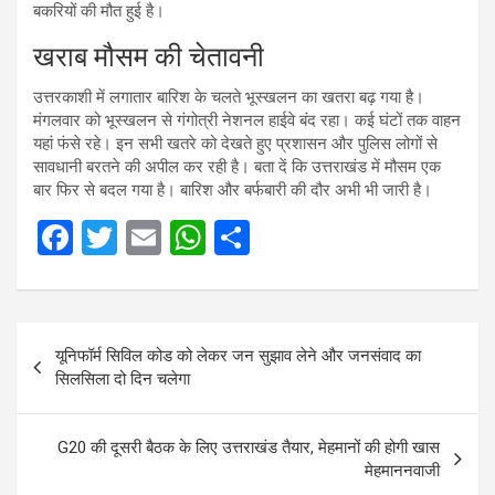
बकरियों की मौत हुई है।
खराब मौसम की चेतावनी
उत्तरकाशी में लगातार बारिश के चलते भूस्खलन का खतरा बढ़ गया है।
मंगलवार को भूस्खलन से गंगोत्री नेशनल हाईवे बंद रहा। कई घंटों तक वाहन
यहां फंसे रहे। इन सभी खतरे को देखते हुए प्रशासन और पुलिस लोगों से
सावधानी बरतने की अपील कर रही है। बता दें कि उत्तराखंड में मौसम एक
बार फिर से बदल गया है। बारिश और बर्फबारी की दौर अभी भी जारी है।
F
T
E
W
S
a
wi
m
h
h
ce
tt
ail
at
ar
Post
b
er
s
e
यूनिफॉर्म सिविल कोड को लेकर जन सुझाव लेने और जनसंवाद का
navigation
o
A
सिलसिला दो दिन चलेगा
o
p
k
p
G20 की दूसरी बैठक के लिए उत्तराखंड तैयार, मेहमानों की होगी खास
मेहमाननवाजी