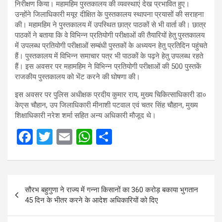
निरीक्षण किया। महामहिम पुस्तकालय की व्यवस्थाएं देख प्रभावित हुए।
उन्होंने जिलाधिकारी मयूर दीक्षित के पुस्तकालय स्थापना प्रयासों की सराहना
की। महामहिम ने पुस्तकालय में उपस्थित छात्र पाठकों से भी वार्ता की। छात्र
पाठकों ने बताया कि वे विभिन्न प्रतियोगी परीक्षाओं की तैयारियों हेतु पुस्तकालय
में उपलब्ध प्रतियोगी परीक्षाओं सम्बंधी पुस्तकों के अध्ययन हेतु प्रतिदिन पहुंचते
हैं। पुस्तकालय में विभिन्न समाचार पत्र भी पाठकों के पढ़ने हेतु उपलब्ध रहते
हैं। इस अवसर पर महामहिम ने विभिन्न प्रतियोगी परीक्षाओं की 500 पुस्तकें
राजकीय पुस्तकालय को भेंट करने की घोषणा की।
इस अवसर पर पुलिस अधीक्षक प्रदीय कुमार राय, मुख्य चिकित्साधिकारी डा०
केएस चौहान, उप जिलाधिकारी मीनाशी पटवाल एवं चतर सिंह चौहान, मुख्य
शिक्षाधिकारी नरेश शर्मा सहित अन्य अधिकारी मौजूद थे।
F
T
E
W
S
a
wi
m
h
h
ce
tt
ail
at
ar
Post
b
er
s
e
सौरभ बहुगुणा ने राज्य में गन्ना किसानों का 360 करोड़ बकाया भुगतान
navigation
o
A
45 दिन के भीतर करने के आदेश अधिकारियों को दिए
o
p