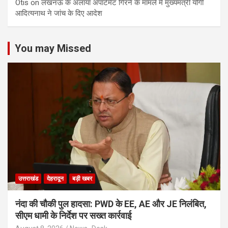
Otis
on
लखनऊ के अलाया अपार्टमेंट गिरने के मामले में मुख्‍यमंत्री योगी
आद‍ित्‍यनाथ ने जांच के द‍िए आदेश
You may Missed
उत्तराखंड
देहरादून
बड़ी खबर
नंदा की चौकी पुल हादसा: PWD के EE, AE और JE निलंबित,
सीएम धामी के निर्देश पर सख्त कार्रवाई