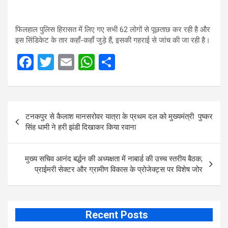
फिलहाल पुलिस हिरासत में लिए गए सभी 62 लोगों से पूछताछ कर रही है और
इस सिंडिकेट के तार कहाँ-कहाँ जुड़े हैं, इसकी गहराई से जांच की जा रही है।
F
T
E
W
S
a
wi
m
h
h
ce
tt
ail
at
ar
Post
b
er
s
e
टनकपुर से कैलाश मानसरोवर यात्रा के प्रथम दल को मुख्यमंत्री पुष्कर
navigation
o
A
सिंह धामी ने हरी झंडी दिखाकर किया रवाना
o
p
k
p
मुख्य सचिव आनंद बर्द्धन की अध्यक्षता में नाबार्ड की उच्च स्तरीय बैठक;
प्राईमरी सेक्टर और ग्रामीण विकास के प्रोजेक्ट्स पर विशेष जोर
Recent Posts