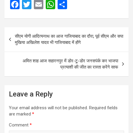
F
T
E
W
S
a
wi
m
h
h
ce
tt
ail
at
ar
Post
b
er
s
e
सीएम योगी आदित्यनाथ का आज गाजियाबाद का दौरा, पूर्व सीएम और सपा
navigation
o
A
मुखिया अखिलेश यादव भी गाजियाबाद में होंगे
o
p
k
p
अमित शाह आज सहारनपुर में डोर-टू-डोर जनसपंर्क कर भाजपा
प्रत्याशी की जीत का रास्ता करेंगे साफ
Leave a Reply
Your email address will not be published.
Required fields
are marked
*
Comment
*