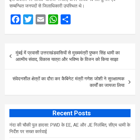
सम्बन्धित जनपदों से जिलाधिकारी उपस्थित थे।
F
T
E
W
S
a
wi
m
h
h
ce
tt
ail
at
ar
Post
b
er
s
e
मुंबई में प्रवासी उत्तराखंडवासियों से मुख्यमंत्री पुष्कर सिंह धामी का
navigation
o
A
आत्मीय संवाद, विकास यात्रा और भविष्य के विजन को किया साझा
o
p
k
p
संवेदनशील क्षेत्रों का दौरा कर कैबिनेट मंत्री गणेश जोशी ने सुरक्षात्मक
कार्यों का जायजा लिया
Recent Posts
नंदा की चौकी पुल हादसा: PWD के EE, AE और JE निलंबित, सीएम धामी के
निर्देश पर सख्त कार्रवाई