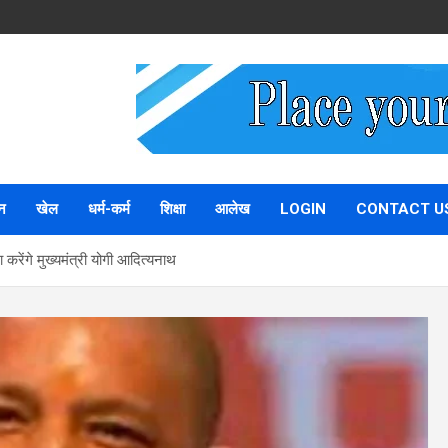
न
खेल
धर्म-कर्म
शिक्षा
आलेख
LOGIN
CONTACT U
रेंगे मुख्‍यमंत्री योगी आद‍ित्‍यनाथ