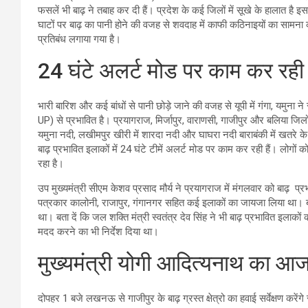
फसलें भी बाढ़ ने तबाह कर दी हैं। प्रदेश के कई ज‍िलों में सूखे के हालात है इ
घाटों पर बाढ़ का पानी होने की वजह से शवदाह में काफी कठिनाइयों का सामना क
प्रत‍िबंध लगाया गया है।
24 घंटे अलर्ट मोड पर काम कर रही है
भारी बार‍िश और कई बांधों से पानी छोड़े जाने की वजह से यूपी में गंगा, यमुना
UP) से प्रभाव‍ित है। प्रयागराज, मिर्जापुर, वाराणसी, गाजीपुर और बलिया जिलो
यमुना नदी, लखीमपुर खीरी में शारदा नदी और घाघरा नदी बाराबंकी में खतरे के 
बाढ़ प्रभाव‍ित इलाकों में 24 घंटे टीमें अलर्ट मोड पर काम कर रही हैं। लोगों
रहा है।
उप मुख्‍यमंत्री सीएम केशव प्रसाद मौर्य ने प्रयागराज में मंगलवार को बाढ़ प्
पत्रकार कालोनी, राजापुर, गंगानगर सहित कई इलाकों का जायजा लि‍या था। बाढ़
था। बता दें क‍ि जल शक्‍ति मंत्री स्‍वतंत्र देव स‍िंह ने भी बाढ़ प्रभाव‍ित इलाकों
मदद करने का भी न‍िर्देश द‍िया था।
मुख्‍यमंत्री योगी आद‍ित्‍यनाथ का आज
दोपहर 1 बजे लखनऊ से गाजीपुर के बाढ़ ग्रस्त क्षेत्रो का हवाई सर्वेक्षण करेंगे