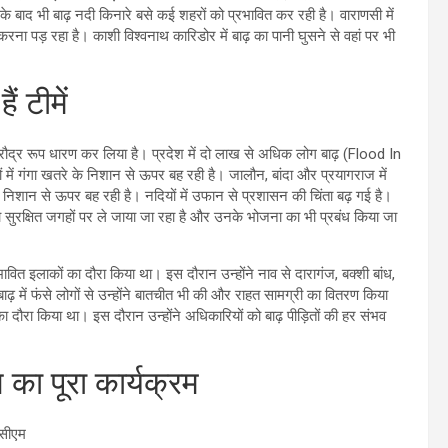
सके बाद भी बाढ़ नदी क‍िनारे बसे कई शहरों को प्रभाव‍ित कर रही है। वाराणसी में
रना पड़ रहा है। काशी विश्वनाथ कारिडोर में बाढ़ का पानी घुसने से वहां पर भी
ं टीमें
 ने रौद्र रूप धारण कर ल‍िया है। प्रदेश में दो लाख से अध‍िक लोग बाढ़ (Flood In
ं में गंगा खतरे के निशान से ऊपर बह रही है। जालौन, बांदा और प्रयागराज में
निशान से ऊपर बह रही है। नद‍ियों में उफान से प्रशासन की च‍िंता बढ़ गई है।
 को सुरक्ष‍ित जगहों पर ले जाया जा रहा है और उनके भोजना का भी प्रबंध क‍िया जा
रभावित इलाकों का दौरा किया था। इस दौरान उन्होंने नाव से दारागंज, बक्शी बांध,
 में फंसे लोगों से उन्‍होंने बातचीत भी की और राहत सामग्री का वितरण किया
 का दौरा क‍िया था। इस दौरान उन्‍होंने अध‍िकार‍ियों को बाढ़ पीड़‍ितों की हर संभव
 का पूरा कार्यक्रम
 सीएम