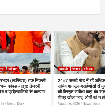
रादून
बड़ी खबर
उत्तराखंड
देहरादून
बड़ी खबर
से वीरभद्र (ऋषिकेश) तक निकली
24×7 अलर्ट मोड में रहें अधिका
्य कांवड़ यात्रा; तेजस्वी
सचिव मानसून-एसईओसी से मुख
 देश व प्रदेशवासियों के कल्याण
की विस्तृत समीक्षा कहा-बंद स
शीघ्र खोला जाए, लोगों को न ह
026
News_Desk
August 6, 2026
News_Desk