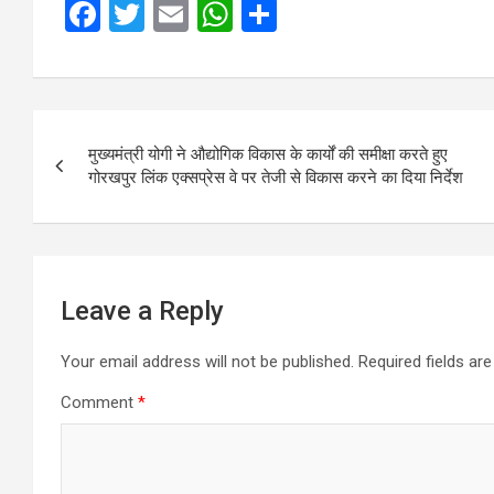
F
T
E
W
S
a
wi
m
h
h
ce
tt
ail
at
ar
b
er
s
e
Post
o
A
मुख्यमंत्री योगी ने औद्योगिक विकास के कार्यों की समीक्षा करते हुए
navigation
गोरखपुर लिंक एक्सप्रेस वे पर तेजी से विकास करने का दिया निर्देश
o
p
k
p
Leave a Reply
Your email address will not be published.
Required fields a
Comment
*