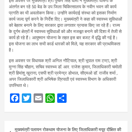
इस अवसर पर मुख्यमंत्री श्री पुष्कर सिंह धामी ने मुख्यमंत्री घोषणा के
अंतर्गत बन रहे 50 बेड के उप जिला चिकित्सालय के नवीन भवन की कार्य
प्रगति का भी अवलोकन किया। उन्होंने कार्यदाई संस्था को इसका निर्माण
कार्य जल्द पूर्ण करने के निर्देश दिए। मुख्यमंत्री ने कहा की स्वास्थ्य सुविधाओं
को बेहतर बनाने के लिए सरकार द्वारा लगातार प्रयास किए जा रहे हैं। राज्य
के दुर्गम क्षेत्रों में स्वास्थ्य सुविधाओं को और मजबूत बनाने की दिशा में तेजी से
कार्य हो रहे हैं। आयुष्मान योजना के तहत इस बार बजट में वृद्धि की गई है।
इस योजना का लाभ सभी कार्ड धारकों को मिले, यह सरकार की प्राथमिकता
है।
इस अवसर पर विधायक श्री अनिल नौटियाल, श्री भूपाल राम टम्टा, श्री
मुन्ना सिंह चौहान, सचिव स्वास्थ्य डॉ. आर. राजेश कुमार, जिलाधिकारी चमोली
श्री हिमांशु खुराना, एसपी श्री प्रमेन्द्र डोभाल, सीएमओ डॉ. राजीव शर्मा ,
अपर जिलाधिकारी श्री अभिषेक त्रिपाठी एवं स्वास्थ्य विभाग के अधिकारी
उपस्थित थे।
F
T
E
W
S
a
wi
m
h
h
ce
tt
ail
at
ar
Post
b
er
s
e
मुख्यमंत्री पलायन रोकथाम योजना के लिए जिलाधिकारी मयूर दीक्षित की