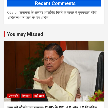
Recent Comments
Otis
on
लखनऊ के अलाया अपार्टमेंट गिरने के मामले में मुख्‍यमंत्री योगी
आद‍ित्‍यनाथ ने जांच के द‍िए आदेश
You may Missed
उत्तराखंड
देहरादून
बड़ी खबर
नंदा की चौकी पुल हादसा: PWD के EE, AE और JE निलंबित,