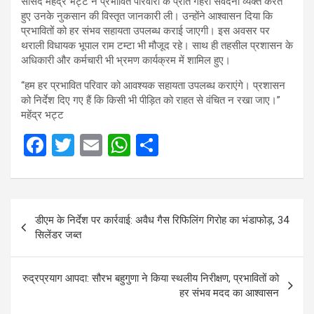
सांसद महेंद्र भट्ट ने प्रभावित परिवारों के प्रति गहरी संवेदना व्यक्त करते
हुए उनके नुकसान की विस्तृत जानकारी ली। उन्होंने आश्वासन दिया कि
प्रभावितों को हर संभव सहायता उपलब्ध कराई जाएगी। इस अवसर पर
थराली विधायक भूपाल राम टम्टा भी मौजूद रहे। साथ ही तहसील प्रशासन के
अधिकारी और कर्मचारी भी भ्रमण कार्यक्रम में शामिल हुए।
“हम हर प्रभावित परिवार को आवश्यक सहायता उपलब्ध कराएंगे। प्रशासन
को निर्देश दिए गए हैं कि किसी भी पीड़ित को राहत से वंचित न रखा जाए।”
महेंद्र भट्ट
F
T
E
W
S
a
wi
m
h
h
ce
tt
ail
at
ar
Post
b
er
s
e
डीएम के निर्देश पर कार्रवाई: अवैध गैस रिफिलिंग गिरोह का भंडाफोड़, 34
navigation
o
A
सिलेंडर जब्त
o
p
k
p
रुद्रप्रयाग आपदा: सौरभ बहुगुणा ने किया स्थलीय निरीक्षण, प्रभावितों को
हर संभव मदद का आश्वासन