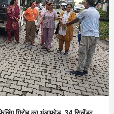
िफिलिंग गिरोह का भंडाफोड़, 34 सिलेंडर