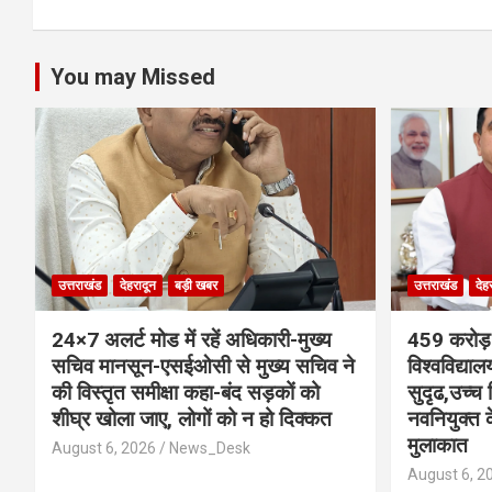
k
p
You may Missed
उत्तराखंड
देहरादून
बड़ी खबर
उत्तराखंड
देह
24×7 अलर्ट मोड में रहें अधिकारी-मुख्य
459 करोड़ 
सचिव मानसून-एसईओसी से मुख्य सचिव ने
विश्वविद्या
की विस्तृत समीक्षा कहा-बंद सड़कों को
सुदृढ,उच्च 
शीघ्र खोला जाए, लोगों को न हो दिक्कत
नवनियुक्त के
मुलाकात
August 6, 2026
News_Desk
August 6, 2