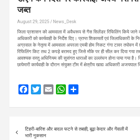
जब्त
August 29, 2025
News_Desk
जिला प्रशासन को आमवाला में अवैधरूप से गैस सिलेंडर रिफिलिंग किये जाने की
अधिकारी को कार्यवाही के निर्देश दिए। प्राप्त शिकायतों एवं जिलाधिकारी के निर्दे
अग्रवाल के नेतृत्व में आमवाला अपरला एमबी होम निकट गंगा टावर तपोवन में 
रिफिलिंग किट तथ 2 कपड़े बरामद हुए जिसे मौके पर ही सील कर दिया गया तथ
आवश्यक वस्तु अधिनियम की सुसंगत धाराओं का उल्लंघन होना पाया गया है। जिला पू
छापेमारी कार्यवाही के दौरान संयुक्त टीम में क्षेत्रीय खाद्य अधिकारी अजयपाल
F
T
E
W
S
a
wi
m
h
h
ce
tt
ail
at
ar
b
er
s
e
Post
o
A
टिहरी-बारिश और बादल फटने से तबाही, बूढ़ा केदार और गेंवाली में
navigation
भारी नुकसान
o
p