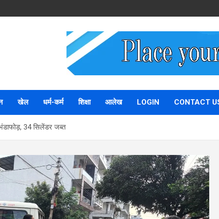
न
खेल
धर्म-कर्म
शिक्षा
आलेख
LOGIN
CONTACT U
 भंडाफोड़, 34 सिलेंडर जब्त