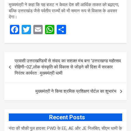
मुख्यमंत्री ने कहा कि यह बजट न केवल देश की आर्थिक ताकत को बढ़ाएगा,
बल्कि उत्तराखंड जैसे पर्वतीय राज्यों को भी समान रूप से विकास के अवसर
देगा।
F
T
E
W
S
a
wi
m
h
h
ce
tt
ail
at
ar
Post
b
er
s
e
प्रवासी उत्तराखण्डियों से संवाद का सशक्त मंच बना ‘उत्तराखण्ड महोत्सव
navigation
o
A
रोहिणी–02’,लोक संस्कृति को विकास से जोड़ने की दिशा में सरकार
निरंतर कार्यरत : मुख्यमंत्री धामी
o
p
k
p
मुख्यमंत्री ने किया श्रमिक प्रशिक्षण पोर्टल का शुभारंभ
Recent Posts
नंदा की चौकी पुल हादसा: PWD के EE, AE और JE निलंबित, सीएम धामी के