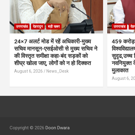
उत्तराखंड
देहरादून
बड़ी खबर
उत्तराखंड
देह
24×7 अलर्ट मोड में रहें अधिकारी-मुख्य
459 करोड़ 
सचिव मानसून-एसईओसी से मुख्य सचिव ने
विश्वविद्या
की विस्तृत समीक्षा कहा-बंद सड़कों को
सुदृढ,उच्च 
शीघ्र खोला जाए, लोगों को न हो दिक्कत
नवनियुक्त के
मुलाकात
August 6, 2026
News_Desk
August 6, 2
Copyright © 2026
Doon Dwara