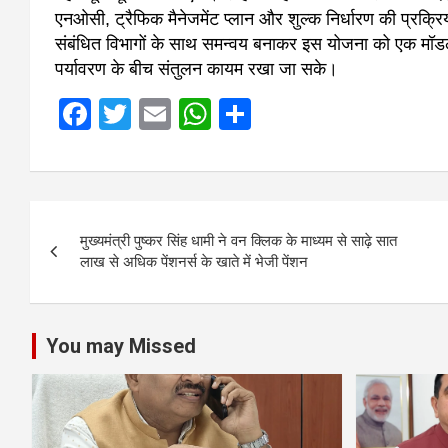
एनओसी, ट्रैफिक मैनेजमेंट प्लान और शुल्क निर्धारण की प्रक्
संबंधित विभागों के साथ समन्वय बनाकर इस योजना को एक मॉडल
पर्यावरण के बीच संतुलन कायम रखा जा सके।
F
T
E
W
S
a
wi
m
h
h
ce
tt
ail
at
ar
b
er
s
e
Post
o
A
मुख्यमंत्री पुष्कर सिंह धामी ने वन क्लिक के माध्यम से साढ़े सात
navigation
लाख से अधिक पेंशनर्स के खाते में भेजी पेंशन
o
p
k
p
You may Missed