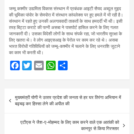
जम्मू कश्मीर उद्यमिता विकास संस्थान में प्रबंधक आइटी सैयद अब्दुल मुइद
की भूमिका पांपोर के सेमपोरा में संस्थान कांपलेक्स पर हुए हमले में भी रही है।
संस्थान में रहते हुए उनकी अलगाववादी ताकतों के साथ हमदर्दी भी थी। इसी
तरह बिट्टा कराटे की पत्नी असबा ने पासपोर्ट हासिल करने के लिए गलत
जानकारी दी। उसका विदेशी लोगों के साथ संपर्क रहा, जो भारतीय सुरक्षा के
लिए खतरा थे। वे लोग आइएसआइ के पेरोल पर काम कर रहे थे। असबा
भारत विरोधी गतिविधियों को जम्मू-कश्मीर में चलाने के लिए धनराशि जुटाने
का काम भी करती थी।
F
T
E
W
S
a
wi
m
h
h
ce
tt
ail
at
ar
Post
b
er
s
e
मुख्‍यमंत्री योगी ने उत्‍तर प्रदेश की जनता से हर घर ति‍रंगा अभ‍ियान में
navigation
o
A
बढ़चढ़ कर ह‍िस्‍सा लेने की अपील की
o
p
k
p
एटीएस ने जैश-ए-मोहम्मद के लिए काम करने वाले एक आतंकी को
कानपुर से किया गिरफ्तार