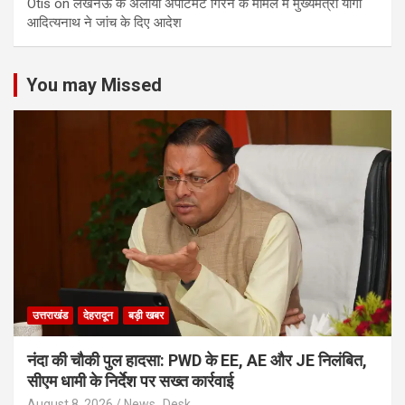
Otis
on
लखनऊ के अलाया अपार्टमेंट गिरने के मामले में मुख्‍यमंत्री योगी
आद‍ित्‍यनाथ ने जांच के द‍िए आदेश
You may Missed
उत्तराखंड
देहरादून
बड़ी खबर
नंदा की चौकी पुल हादसा: PWD के EE, AE और JE निलंबित,
सीएम धामी के निर्देश पर सख्त कार्रवाई
August 8, 2026
News_Desk