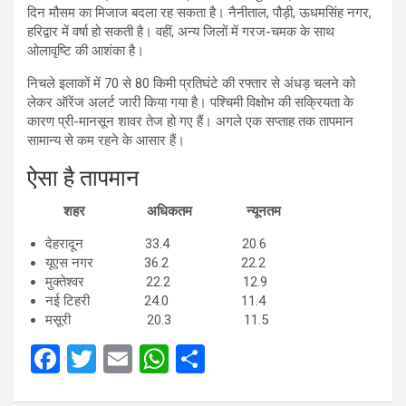
दिन मौसम का मिजाज बदला रह सकता है। नैनीताल, पौड़ी, ऊधमसिंह नगर,
हरिद्वार में वर्षा हो सकती है। वहीं, अन्य जिलों में गरज-चमक के साथ
ओलावृष्टि की आशंका है।
निचले इलाकों में 70 से 80 किमी प्रतिघंटे की रफ्तार से अंधड़ चलने को
लेकर ऑरेंज अलर्ट जारी किया गया है। पश्चिमी विक्षोभ की सक्रियता के
कारण प्री-मानसून शावर तेज हो गए हैं। अगले एक सप्ताह तक तापमान
सामान्य से कम रहने के आसार हैं।
ऐसा है तापमान
शहर अधिकतम न्यूनतम
देहरादून 33.4 20.6
यूएस नगर 36.2 22.2
मुक्तेश्वर 22.2 12.9
नई टिहरी 24.0 11.4
मसूरी 20.3 11.5
F
T
E
W
S
a
wi
m
h
h