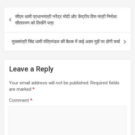
ce
tt
ail
at
ar
Post
b
er
s
e
सीएम धामी प्रधानमंत्री नरेंद्र मोदी और केंद्रीय वित्त मंत्री निर्मला
navigation
o
A
सीतारमण को लिखेंगे पत्र
o
p
k
p
मुख्यमंत्री सिंह धामी मंत्रिमंडल की बैठक में कई अहम मुद्दों पर होगी चर्चा
Leave a Reply
Your email address will not be published.
Required fields
are marked
*
Comment
*