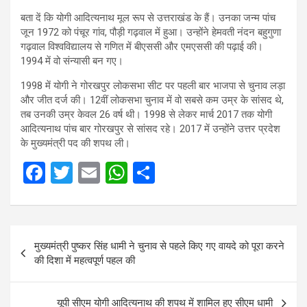
बता दें कि योगी आदित्‍यनाथ मूल रूप से उत्तराखंड के हैं। उनका जन्‍म पांच
जून 1972 को पंचूर गांव, पौड़ी गढ़वाल में हुआ। उन्होंने हेमवती नंदन बहुगुणा
गढ़वाल विश्वविद्यालय से गणित में बीएससी और एमएससी की पढ़ाई की।
1994 में वो संन्यासी बन गए।
1998 में योगी ने गोरखपुर लोकसभा सीट पर पहली बार भाजपा से चुनाव लड़ा
और जीत दर्ज की। 12वीं लोकसभा चुनाव में वो सबसे कम उम्र के सांसद थे,
तब उनकी उम्र केवल 26 वर्ष थी। 1998 से लेकर मार्च 2017 तक योगी
आदित्यनाथ पांच बार गोरखपुर से सांसद रहे। 2017 में उन्होंने उत्तर प्रदेश
के मुख्यमंत्री पद की शपथ ली।
F
T
E
W
S
a
wi
m
h
h
ce
tt
ail
at
ar
Post
b
er
s
e
मुख्यमंत्री पुष्कर सिंह धामी ने चुनाव से पहले किए गए वायदे को पूरा करने
navigation
o
A
की दिशा में महत्वपूर्ण पहल की
o
p
k
p
यूपी सीएम योगी आदित्यनाथ की शपथ में शामिल हुए सीएम धामी