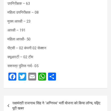
उपनिरीक्षक – 63
महिला उपनिरीक्षक – 08
मुख्य आरक्षी – 23
आरक्षी – 191
महिला आरक्षी- 50
पीएसी – 02 कंपनी 02 सेक्शन
क्यूआरटी – 02 टीम
सशस्त्र पुलिस गार्द- 05
F
T
E
W
S
a
wi
m
h
h
ce
tt
ail
at
ar
Post
b
er
s
e
रक्षामंत्री राजनाथ सिंह ने ‘अग्निपथ’ भर्ती योजना को किया लॉन्च, पढ़िए
navigation
o
A
पूरी खबर