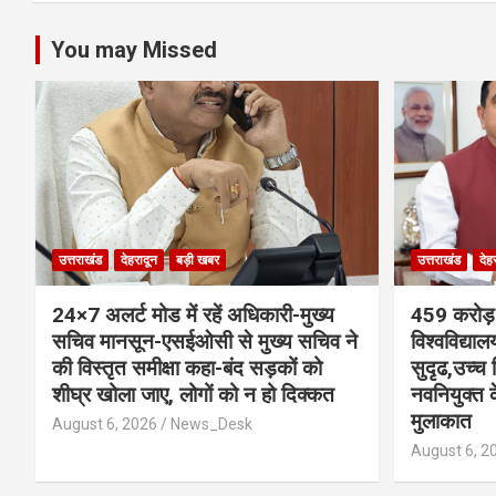
k
p
You may Missed
उत्तराखंड
देहरादून
बड़ी खबर
उत्तराखंड
देह
24×7 अलर्ट मोड में रहें अधिकारी-मुख्य
459 करोड़ 
सचिव मानसून-एसईओसी से मुख्य सचिव ने
विश्वविद्या
की विस्तृत समीक्षा कहा-बंद सड़कों को
सुदृढ,उच्च 
शीघ्र खोला जाए, लोगों को न हो दिक्कत
नवनियुक्त के
मुलाकात
August 6, 2026
News_Desk
August 6, 2