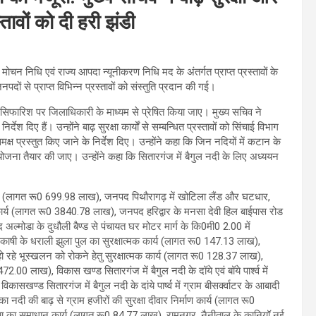
वों को दी हरी झंडी
 मोचन निधि एवं राज्य आपदा न्यूनीकरण निधि मद के अंतर्गत प्राप्त प्रस्तावों के
ों से प्राप्त विभिन्न प्रस्तावों को संस्तुति प्रदान की गई।
 सिफारिश पर जिलाधिकारी के माध्यम से प्रेषित किया जाए। मुख्य सचिव ने
 दिए हैं। उन्होंने बाढ़ सुरक्षा कार्यों से सम्बन्धित प्रस्तावों को सिंचाई विभाग
क्ष प्रस्तुत किए जाने के निर्देश दिए। उन्होंने कहा कि जिन नदियों में कटान के
ी योजना तैयार की जाए। उन्होंने कहा कि सितारगंज में बैगुल नदी के लिए अध्ययन
दान (लागत रू0 699.98 लाख), जनपद पिथौरागढ़ में खोटिला लैंड और घटधार,
धी कार्य (लागत रू0 3840.78 लाख), जनपद हरिद्वार के मनसा देवी हिल बाईपास रोड
मोडा के दुधौली बैण्ड से पंचायत घर मोटर मार्ग के कि0मी0 2.00 में
रकाषी के धराली झुला पुल का सुरक्षात्मक कार्य (लागत रू0 147.13 लाख),
हो रहे भूस्खलन को रोकने हेतु सुरक्षात्मक कार्य (लागत रू0 128.37 लाख),
2.00 लाख), विकास खण्ड सितारगंज में बैगुल नदी के दॉये एवं बॉये पार्श्व में
िकासखण्ड सितारगंज में बैगुल नदी के दांये पार्ष्व में ग्राम बीसर्क्वाटर के आबादी
 नदी की बाढ़ से ग्राम हजीरों की सुरक्षा दीवार निर्माण कार्य (लागत रू0
्या का समाधान कार्य (लागत रू0 84.77 लाख), रामनगर, नैनीताल के कानियॉ नई