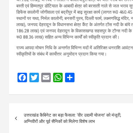
बस्ती एवं हिम्मतपुर डोटियाल के आबादी क्षेत्र को बरसाती नाले से जल भराव 
डिफेंस कालोनी जोगीवाला एवं बद्रीपुर में बाढ़ सुरक्षा कार्य (लागत रू0 460.45
स्थानों पर यथा, निर्मल कालोनी, बनसरी पुरम, दिल्ली फार्म, लक्ष्मणसिद्ध मंदिर,
लाख), जनपद देहरादून के विधानसभा क्षेत्र कैंट के अंतर्गत टोंस नदी के बांये त
186.28 लाख) एवं जनपद देहरादून के विकासखण्ड सहसपुर के टौन्स नदी के बांय
रू0 88.36 लाख) सहित अन्य विभिन्न कार्यों को स्वीकृति प्रदान की।
राज्य आपदा मोचन निधि के अन्तर्गत विभिन्न मदों में अतिरिक्त धनराशि आवंटन ह
स्वीकृतियों के संबंध में कार्योत्तर अनुमोदन प्रदान किया गया।
F
T
E
W
S
a
wi
m
h
h
ce
tt
ail
at
ar
b
er
s
e
Post
o
A
उत्तराखंड कैबिनेट का बड़ा फैसला: ‘वीर उद्यमी योजना’ को मंजूरी,
navigation
अग्निवीरों और पूर्व सैनिकों को मिलेगा विशेष लाभ
o
p