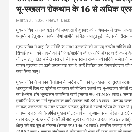
भू-स्खलन रोकथाम के 16 से अधिक प्रस्ता
March 25, 2026
News_Desk
मुख्य सचिव आनन्द बर्द्धन की अध्यक्षता में बुधवार को सचिवालय में राज्य आपदा
अनुमोदन हेतु राज्य कार्यकारिणी समिति की बैठक आहूत हुई। बैठक के दौरान जनपद
मुख्य सचिव ने कहा कि समिति के समक्ष प्रस्तावों को जनपद स्तरीय समिति की
सिंचाई विभाग को नदियों की डेªजिंग/माइनिंग की एसओपी शीघ्र जारी करने के निर्देश
की इस हेतु गतिठ समिति द्वारा टीएसी के उपरान्त राज्य कार्यकारिणी समिति के सम
कारण प्रत्येक वर्ष कार्य कराना पड़ रहा है, उन्हें चिन्हित कर चैनलाईजेशन क
करा लिया जाए।
मुख्य सचिव ने जनपद नैनीताल के चार्टन लॉज को भू-स्खलन से सुरक्षा प्र
धारचुला में हिल का ड्रेनेज का कार्य एवं विभिन्न स्थलों पर भू-स्खलन संबं
का डेªनेज और भूस्खलन सम्बन्धित कार्य (लागत रू0 4124.83 लाख), जनपद अल्
एच0पी0बैण्ड पर मार्ग सुरक्षात्मक कार्य (लागत रू0 34.75 लाख), जनपद उत्त
जनपद उत्तरकाषी के नगर पालिका परिशद पुरोला में टैक्सी स्टैण्ड के ऊपर से 
जनपद उत्तरकाषी के हर्षिल मुखवा मोटर मार्ग का सुरक्षात्मक कार्य (लागत रू0 47
ग्राम रूदपुर के आबादी क्षेत्रों की बाढ़ सुरक्षा कार्य (लागत रू0 146.67 लाख), व
क्षेत्र की बाढ़ सुरक्षा योजना (लागत रू0 148.48 लाख), तहसील जसपुर में फीका
419.82 लाख), जनपद नैनीताल में कौशल्यापुरी क्षेत्र की जल भराव की समस