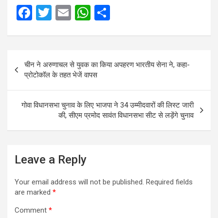
F
T
E
W
S
a
wi
m
h
h
ce
tt
ail
at
ar
Post
b
er
s
e
चीन ने अरुणाचल से युवक का किया अपहरण भारतीय सेना ने, कहा-
navigation
o
A
प्रोटोकॉल के तहत भेजें वापस
o
p
k
p
गोवा विधानसभा चुनाव के लिए भाजपा ने 34 उम्मीदवारों की लिस्ट जारी
की, सीएम प्रमोद सावंत विधानसभा सीट से लड़ेंगे चुनाव
Leave a Reply
Your email address will not be published.
Required fields
are marked
*
Comment
*