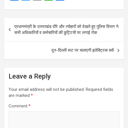
a
wi
m
h
h
ce
tt
ail
at
ar
Post
b
er
s
e
प्रधानमंत्री के उत्तराखंड दौरे और त्योहारों को देखते हुए पुलिस विभाग ने
navigation
o
A
सभी अधिकारियों व कर्मचारियों की छुट्टियों पर लगाई रोक
o
p
k
p
दून-दिल्ली रूट पर चलाएगी इलेक्ट्रिक बसें
Leave a Reply
Your email address will not be published.
Required fields
are marked
*
Comment
*