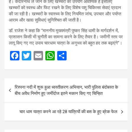
हैं। केदारनाथ ले जाने के लिए खच्चरों का उपयोग आवश्यक है इसलिए
खच्चरों को स्वस्थ और फिट रखने के लिए विशेष पशु चिकित्सा सेवाएं प्रदान
की जा रही है। खच्चरों के स्वास्थ्य के लिए नियमित जांच, उपचार और पर्याप्त
आराम और खाद्य सुविधाएं सुनिश्चित की जाती है।
डॉ. राजेश ने कहा कि “माननीय मुख्यमंत्री पुष्कर सिंह धामी के मार्गदर्शन में,
प्रशासन किसी भी चुनौती का सामना करने के लिए तैयार है। जमीनी स्तर पर
लागू किए गए नए उपाय चारधाम यात्रा के अनुभव को बहुत हद तक बढ़ाएंगे”।
F
T
E
W
S
a
wi
m
h
h
ce
tt
ail
at
ar
Post
b
er
s
e
रिस्पना नदी में शुरू हुआ ध्वस्तीकरण अभियान, भारी पुलिस बंदोबस्त के
navigation
o
A
बीच अवैध निर्माण हुए जमींदोज इतने मकान किए गए चिन्हित
o
p
k
p
चार धाम यात्रा करने आ रहे 28 यात्रियों की बस के हुए ब्रेक फेल