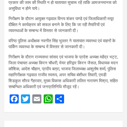
प्रकार की जाम की स्थिति न हो यातायात सुचारू रहें ताकि आमजनमानस को
असुविधा न होने पाये।
निरीक्षण के दौरान आयुक्त गढ़वाल विनय शंकर पाण्डे एवं जिलाधिकारी मयूर
दीक्षित ने कार्यक्रम को सफल बनाने के लिए कि जा रही तैयारियों एवं
व्यवस्थाओं के सम्बन्ध में विस्तार से जानकारी दी।
वरिष्ठ पुलिस अधीक्षक नवनीत सिंह भुल्लर ने यातायात व्यवस्था एवं वाहनों के
पार्किंग व्यवस्था के सम्बन्ध में विस्तार से जानकारी दी।
निरीक्षण के दौरान राज्यसभा सांसद एवं भाजपा के प्रदेश अध्यक्ष महेंद्र भट्ट,
जिला पंचायत अध्यक्ष किरन चौधरी, मेयर हरिद्वार किरन जैसल, विधायक मदन
कौशिक, आदेश चौहान, प्रदीप बत्रा, भाजपा जिलाध्यक्ष आशुतोष शर्मा, पुलिस
महानिरीक्षक गढ़वाल राजीव स्वरूप, अपर सचिव बंशीधर तिवारी, एमडी
शिडकुल सौरव गैहरवार, मुख्य विकास अधिकारी ललित नारायण मिश्रा, सहित
सम्बन्धित अधिकारी एवं जनप्रतिनिधि मौजूद रहें।
F
T
E
W
S
a
wi
m
h
h
ce
tt
ail
at
ar
Post
b
er
s
e