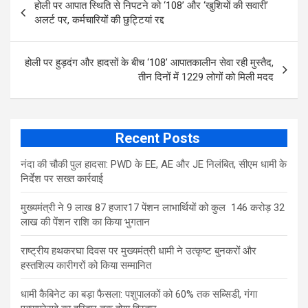
होली पर आपात स्थिति से निपटने को ‘108’ और ‘खुशियों की सवारी’
navigation
o
A
अलर्ट पर, कर्मचारियों की छुट्टियां रद्द
o
p
k
p
होली पर हुड़दंग और हादसों के बीच ‘108’ आपातकालीन सेवा रही मुस्तैद,
तीन दिनों में 1229 लोगों को मिली मदद
Recent Posts
नंदा की चौकी पुल हादसा: PWD के EE, AE और JE निलंबित, सीएम धामी के
निर्देश पर सख्त कार्रवाई
मुख्यमंत्री ने 9 लाख 87 हजार17 पेंशन लाभार्थियों को कुल 146 करोड़ 32
लाख की पेंशन राशि का किया भुगतान
राष्ट्रीय हथकरघा दिवस पर मुख्यमंत्री धामी ने उत्कृष्ट बुनकरों और
हस्तशिल्प कारीगरों को किया सम्मानित
​धामी कैबिनेट का बड़ा फैसला: पशुपालकों को 60% तक सब्सिडी, गंगा