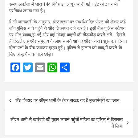
समय अकोला में धारा 144 निषेधाज्ञा लागू कर दी गई। इंटरनेट पर भी
प्रतिबंध लगया गया है।
मिली जानकारी के अनुसार, इंस्टाग्राम पर एक विवादित पोस्ट को लेकर कई
लोग पुलिस थाने पहुंचे थे और शिकायत दर्ज कराई। इसी बीच पुलिस स्टेशन
पर भीड़ बेकाबू हो गई और वहां मौजूद वाहनों की तोड़फोड़ करने लगे। देखते
ही देखते एक और समुदाय के लोग सामने आ गए और पथराव शुरू कर दिया।
दोनों पक्षों के बीच जमकर झड़प हुई। पुलिस ने हालात को काबू में करने के
लिए आंसू गैस के गोले छोड़े।
F
T
E
W
S
a
wi
m
h
h
ce
tt
ail
at
ar
Post
b
er
s
e
लैंड जिहाद पर सीएम धामी के तेवर सख्त; यह है मुख्‍यमंत्री का प्‍लान
navigation
o
A
o
p
सीएम धामी से कार्रवाई की गुहार लगाने पहुंचीं महिला को पुलिस ने हिरासत
k
p
में लिया