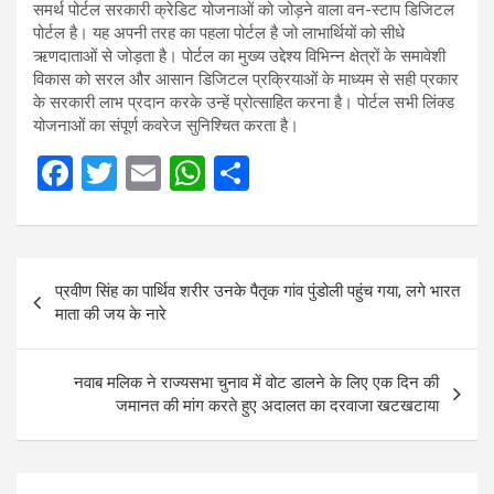
समर्थ पोर्टल सरकारी क्रेडिट योजनाओं को जोड़ने वाला वन-स्टाप डिजिटल
पोर्टल है। यह अपनी तरह का पहला पोर्टल है जो लाभार्थियों को सीधे
ऋणदाताओं से जोड़ता है। पोर्टल का मुख्य उद्देश्य विभिन्न क्षेत्रों के समावेशी
विकास को सरल और आसान डिजिटल प्रक्रियाओं के माध्यम से सही प्रकार
के सरकारी लाभ प्रदान करके उन्हें प्रोत्साहित करना है। पोर्टल सभी लिंक्ड
योजनाओं का संपूर्ण कवरेज सुनिश्चित करता है।
F
T
E
W
S
a
wi
m
h
h
ce
tt
ail
at
ar
Post
b
er
s
e
प्रवीण सिंह का पार्थिव शरीर उनके पैतृक गांव पुंडोली पहुंच गया, लगे भारत
navigation
o
A
माता की जय के नारे
o
p
k
p
नवाब मलिक ने राज्यसभा चुनाव में वोट डालने के लिए एक दिन की
जमानत की मांग करते हुए अदालत का दरवाजा खटखटाया