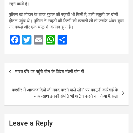
रहने वाली है।
पुलिस को होटल के बाहर युवक की स्कूटी भी मिली है, इसी स्कूटी पर दोनों
होटल पहुंचे थे। पुलिस ने स्कूटी की डिग्गी की तलाशी ली तो उसके अंदर कुछ
नए कपड़े और एक चाकू भी बरामद हुआ है।
F
T
E
W
S
a
wi
m
h
h
ce
tt
ail
at
ar
Post
b
er
s
e
भारत दौरे पर पहुंचे चीन के विदेश मंत्री वांग यी
navigation
o
A
o
p
कश्मीर में आतंकवादियों की मदद करने वाले लोगों पर कानूनी कार्रवाई के
k
p
साथ-साथ इनकी संपत्ति भी अटैच करने का किया फैसला
Leave a Reply