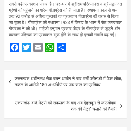
सबसे बड़ी प्रकाशन संस्था है। घर-घर में श्रीरामचरितमानस व श्रीमद्भागवत
ग्रंथों को पहुंचाने का श्रेय गीताप्रेस को ही जाता है। स्थापना काल से अब
तक 92 करोड़ से अधिक पुस्तकों का प्रकाशन गीताप्रेस की तरफ से किया
जा चुका है। गीताप्रेस की स्थापना 1923 में किराए के भवन में सेठ जयदयाल
गोयंदका ने की थी। भाईजी हनुमान प्रसाद पोद्दार के गीताप्रेस से जुड़ने और
कल्याण पत्रिका का प्रकाशन शुरू होने के साथ ही इसकी ख्याति बढ़ गई।
F
T
E
W
S
a
wi
m
h
h
ce
tt
ail
at
ar
Post
b
er
s
e
उत्तराखंड अधीनस्थ सेवा चयन आयोग ने चार भर्ती परीक्षाओं में पेपर लीक,
navigation
o
A
नकल के आरोपी 180 अभ्यर्थियों पर पांच साल का प्रतिबंध
o
p
k
p
उत्तराखंड: वन्दे मेट्रो की सफलता के बाद अब देहरादून से काठगोदाम
तक वंदे मेट्रो चलाने की तैयारी