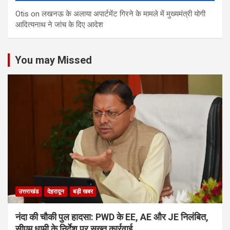
Otis
on
लखनऊ के अलाया अपार्टमेंट गिरने के मामले में मुख्‍यमंत्री योगी
आद‍ित्‍यनाथ ने जांच के द‍िए आदेश
You may Missed
उत्तराखंड
देहरादून
बड़ी खबर
नंदा की चौकी पुल हादसा: PWD के EE, AE और JE निलंबित,
सीएम धामी के निर्देश पर सख्त कार्रवाई