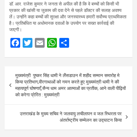
डॉ. आर. राजेश कुमार ने जनता से अपील की है कि वे बच्चों को किसी भी
प्रकार की खांसी या जुकाम की दवा देने से पहले डॉक्टर की सलाह अवश्य
लें। उन्होंने कहा बच्चों की सुरक्षा और जनस्वास्थ्य हमारी सर्वोच्च प्राथमिकता
है। प्रतिबंधित या अधोमानक दवाओं के उपयोग पर सख्त कार्रवाई की
जाएगी।
F
T
E
W
S
a
wi
m
h
h
ce
tt
ail
at
ar
Post
b
er
s
e
मुख्यमंत्री पुष्कर सिंह धामी ने लैंसडाउन में शहीद सम्मान समारोह मे
navigation
o
A
किया प्रतिभाग,वीरगाथाओं को नमन करते हुए मुख्यमंत्री धामी ने की
महत्वपूर्ण घोषणाएँ,सैन्य धाम अमर आत्माओं का प्रतीक, आने वाली पीढ़ियों
o
p
को करेगा प्रेरित : मुख्यमंत्री
k
p
उत्तराखंड के मुख्य सचिव ने जलवायु लचीलापन व जल स्थिरता पर
अंतर्राष्ट्रीय सम्मेलन का उद्घाटन किया