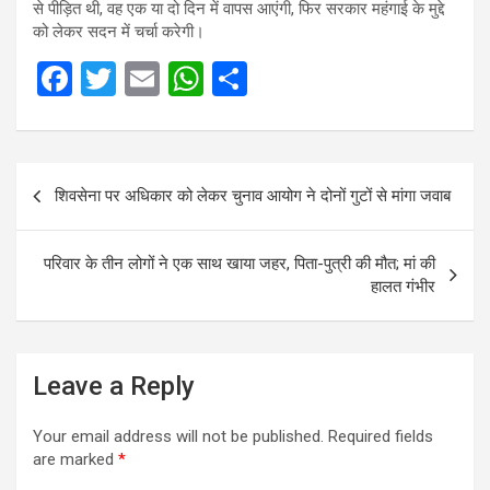
से पीड़ित थी, वह एक या दो दिन में वापस आएंगी, फिर सरकार महंगाई के मुद्दे
को लेकर सदन में चर्चा करेगी।
F
T
E
W
S
a
wi
m
h
h
ce
tt
ail
at
ar
Post
b
er
s
e
शिवसेना पर अधिकार को लेकर चुनाव आयोग ने दोनों गुटों से मांगा जवाब
navigation
o
A
o
p
परिवार के तीन लोगों ने एक साथ खाया जहर, पिता-पुत्री की मौत; मां की
k
p
हालत गंभीर
Leave a Reply
Your email address will not be published.
Required fields
are marked
*