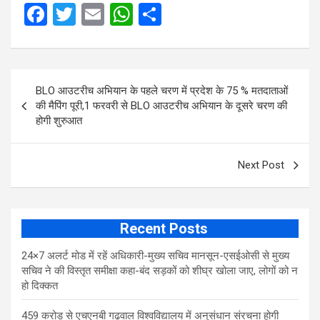
F
T
E
W
S
a
wi
m
h
h
ce
tt
ail
at
ar
Post
b
er
s
e
BLO आउटरीच अभियान के पहले चरण में प्रदेश के 75 % मतदाताओं
navigation
o
A
की मैपिंग पूरी,1 फरवरी से BLO आउटरीच अभियान के दूसरे चरण की
होगी शुरुआत
o
p
k
p
Next Post
Recent Posts
24×7 अलर्ट मोड में रहें अधिकारी-मुख्य सचिव मानसून-एसईओसी से मुख्य
सचिव ने की विस्तृत समीक्षा कहा-बंद सड़कों को शीघ्र खोला जाए, लोगों को न
हो दिक्कत
459 करोड़ से एचएनबी गढ़वाल विश्वविद्यालय में अनुसंधान संरचना होगी