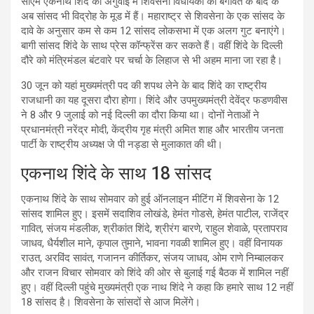
सीएम एकनाथ श‍िंदे की अगुवाई में श‍िवसेना व‍िधायकों की बगावत के बाद के
अब सांसद भी विद्रोह के मूड में हैं। महाराष्ट्र से शिवसेना के एक सांसद के
दावे के अनुसार कम से कम 12 सांसद लोकसभा में एक अलग गुट बनाएंगे।
बागी सांसद शिंदे के साथ प्रेस कॉन्फ्रेंस कर सकते हैं। वहीं शिंदे के दिल्ली
दौरे को मंत्रिमंडल बंटवारे पर चर्चा के लिहाज से भी अहम माना जा रहा है।
30 जून को यहां मुख्यमंत्री पद की शपथ लेने के बाद शिंदे का राष्ट्रीय
राजधानी का यह दूसरा दौरा होगा। शिंदे और उपमुख्यमंत्री देवेंद्र फडणवीस
ने 8 और 9 जुलाई को नई दिल्ली का दौरा किया था। दोनों नेताओं ने
प्रधानमंत्री नरेंद्र मोदी, केंद्रीय गृह मंत्री अमित शाह और भारतीय जनता
पार्टी के राष्ट्रीय अध्यक्ष जे पी नड्डा से मुलाकात की थी।
एकनाथ शिंदे के साथ 18 सांसद
एकनाथ शिंदे के साथ सोमवार को हुई ऑनलाइन मीट‍िंग में श‍िवसेना के 12
सांसद शाम‍िल हुए। इसमें सदाशिव लोखंडे, हेमंत गोडसे, हेमंत पाटील, राजेंद्र
गावित, संजय मंडलीक, श्रीकांत शिंदे, श्रीरंग बारणे, राहुल शेवाळे, प्रतापराव
जाधव, धैर्यशील माने, कृपाल तुमाने, भावना गवळी शामिल हुए। वहीं विनायक
राउत, अरविंद सावंत, गजानन कीर्तिकर, संजय जाधव, ओम राणे निम्बालकर
और राजन विचार सोमवार को शिंदे की ओर से बुलाई गई बैठक में शामिल नहीं
हुए। वहीं दिल्ली पहुंचे मुख्यमंत्री एक नाथ शिंदे ने कहा कि हमारे साथ 12 नहीं
18 सांसद है। शिवसेना के सांसदों से आज मिलेंगे।