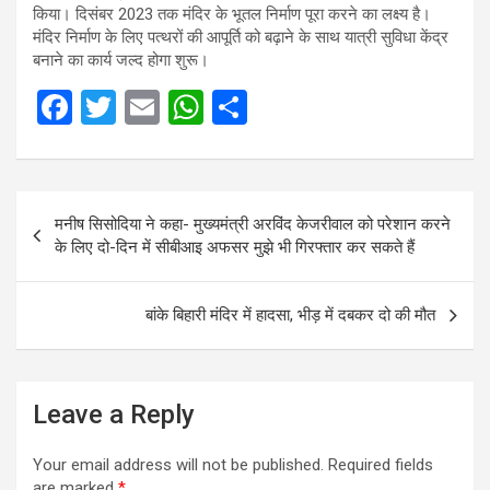
किया। दिसंबर 2023 तक मंदिर के भूतल निर्माण पूरा करने का लक्ष्य है।
मंदिर निर्माण के लिए पत्थरों की आपूर्ति को बढ़ाने के साथ यात्री सुविधा केंद्र
बनाने का कार्य जल्द होगा शुरू।
F
T
E
W
S
a
wi
m
h
h
ce
tt
ail
at
ar
Post
b
er
s
e
मनीष सिसोदिया ने कहा- मुख्यमंत्री अरविंद केजरीवाल को परेशान करने
navigation
o
A
के लिए दो-दिन में सीबीआइ अफसर मुझे भी गिरफ्तार कर सकते हैं
o
p
k
p
बांके बिहारी मंदिर में हादसा, भीड़ में दबकर दो की मौत
Leave a Reply
Your email address will not be published.
Required fields
are marked
*