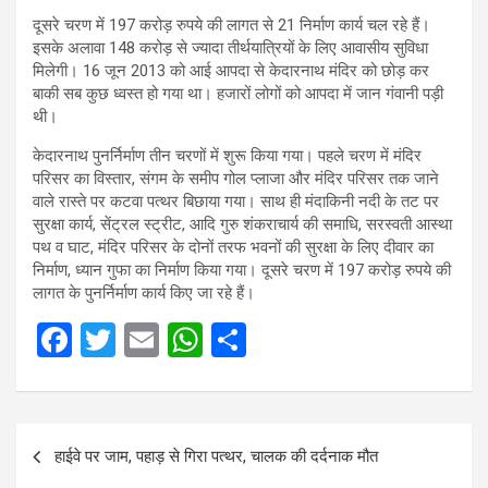
दूसरे चरण में 197 करोड़ रुपये की लागत से 21 निर्माण कार्य चल रहे हैं।
इसके अलावा 148 करोड़ से ज्यादा तीर्थयात्रियों के लिए आवासीय सुविधा
मिलेगी। 16 जून 2013 को आई आपदा से केदारनाथ मंदिर को छोड़ कर
बाकी सब कुछ ध्वस्त हो गया था। हजारों लोगों को आपदा में जान गंवानी पड़ी
थी।
केदारनाथ पुनर्निर्माण तीन चरणों में शुरू किया गया। पहले चरण में मंदिर
परिसर का विस्तार, संगम के समीप गोल प्लाजा और मंदिर परिसर तक जाने
वाले रास्ते पर कटवा पत्थर बिछाया गया। साथ ही मंदाकिनी नदी के तट पर
सुरक्षा कार्य, सेंट्रल स्ट्रीट, आदि गुरु शंकराचार्य की समाधि, सरस्वती आस्था
पथ व घाट, मंदिर परिसर के दोनों तरफ भवनों की सुरक्षा के लिए दीवार का
निर्माण, ध्यान गुफा का निर्माण किया गया। दूसरे चरण में 197 करोड़ रुपये की
लागत के पुनर्निर्माण कार्य किए जा रहे हैं।
F
T
E
W
S
a
wi
m
h
h
ce
tt
ail
at
ar
Post
b
er
s
e
हाईवे पर जाम, पहाड़ से गिरा पत्थर, चालक की दर्दनाक मौत
navigation
o
A