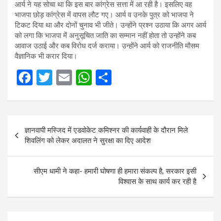
आर्य ने यह सोचा था कि इस बार कांग्रेस सत्ता में आ रही है। इसलिए वह
भाजपा छोड़ कांग्रेस में वापस लौट गए। आर्य व उनके पुत्र को भाजपा ने
टिकट दिया था और दोनों चुनाव भी जीते। उन्होंने प्रश्न उठाया कि अगर आर्य
को लगा कि भाजपा में अनुसूचित जाति का सम्मान नहीं होता तो उन्होंने कब
आवाज उठाई और कब विरोध दर्ज कराया। उन्होंने आर्य को राजनीति मौसम
वैज्ञानिक भी करार दिया।
F
T
E
W
S
a
wi
m
h
h
ce
tt
ail
at
ar
Post
b
er
s
e
ज्ञानवापी मस्जिद में एडवोकेट कमिश्‍नर की कार्यवाही के दौरान मिले
navigation
o
A
शिवलिंग को लेकर अदालत ने सुरक्षा का दिए आदेश
o
p
k
p
सीएम धामी ने कहा- हमारी घोषणा ही हमारा संकल्प है, सरकार इसी
विश्वास के साथ कार्य कर रही है