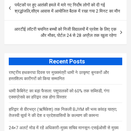
Post
b
er
s
e
पर्यटकों पर हुए आतंकी हमले में मारे गए निर्दोष लोगों को दी गई
navigation
o
A
श्रद्धांजलि,सीएम आवास में आयोजित बैठक में रखा गया 2 मिनट का मौन
o
p
k
p
आरटीई लॉटरी चयनित बच्चों को निजी विद्यालयों में प्रवेश के लिए एक
और मौका, पोर्टल 24 से 28 अप्रैल तक खुला रहेगा
Recent Posts
राष्ट्रीय हथकरघा दिवस पर मुख्यमंत्री धामी ने उत्कृष्ट बुनकरों और
हस्तशिल्प कारीगरों को किया सम्मानित
​धामी कैबिनेट का बड़ा फैसला: पशुपालकों को 60% तक सब्सिडी, गंगा
एक्सप्रेसवे का हरिद्वार तक होगा विस्तार
​हरिद्वार से वीरभद्र (ऋषिकेश) तक निकली BJYM की भव्य कांवड़ यात्रा;
तेजस्वी सूर्या ने की देश व प्रदेशवासियों के कल्याण की कामना
24×7 अलर्ट मोड में रहें अधिकारी-मुख्य सचिव मानसून-एसईओसी से मुख्य