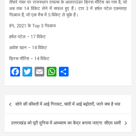
तीसरे नंबर पर राजस्थान रायल्स के आलराउंडर क्रिस मौरिस का नाम है, जो
अब तक 14 विकेट लेने में सफल हुए हैं। टाप 3 में हर्षल पटेल एकमात्र
गेंदबाज हैं, जो एक मैच में 5 विकेट ले चुके हैं।
IPL 2021 के Top 3 गेंदबाज
हर्षल पटेल – 17 विकेट
आवेश खान – 14 विकेट
क्रिस मौरिस – 14 विकेट
F
T
E
W
S
a
wi
m
h
h
ce
tt
ail
at
ar
Post
b
er
s
e
सोने की कीमतों में आई गिरावट, चांदी में आई बढ़ोतरी, जाने क्या है भाव
navigation
o
A
o
p
उत्तराखंड को पूरी दुनिया में आध्यात्म का केंद्र बनाया जाएगा: सीएम धामी
k
p