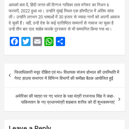
आपको बता दें, हिंदी जगत की दिग्गज गायिका लता मंगेशर का निधन 6
फरवरी, 2022 हुआ था। उन्होंने मुंबई स्थित एक हॉस्पीटल में अंतिम सांस
ली। उन्होंने लगभग 20 भाषाओं में 30 हजार से ज्यादा गानों को अपनी आवाज
दे चुकी हैं। वहीं, उन्हें देश के कई प्रतिष्ठित सम्मानों से नावाज जा चुका है
उन्हें तीन बार दाद साहेब फाल्के पुरस्कार से भी सम्मानित किया गया था।
F
T
E
W
S
a
wi
m
h
h
ce
tt
ail
at
ar
Post
b
er
s
e
जिलाधिकारी मयूर दीक्षित एवं मा० विधायक संजय डोभाल की उपस्थिति में
navigation
o
A
गेस्ट हाउस सभागार में विभिन्न विभागों की समीक्षा बैठक आयोजित हुई
o
p
k
p
अमेरिका की यात्रा पर गए भारत के रक्षा मंत्री राजनाथ सिंह ने कहा-
पाकिस्‍तान के नए प्रधानमंत्री शहबाज शरीफ को दी शुभकामनाएं
Leave a Reply