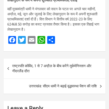
लेखानुदान के रूप में अपनी शुरुआती प्राथमिकताएं दर्शाईं
वहीं मुख्यमंत्री धामी ने मंगलवार को सदन के पटल पर अगले चार महीनों,
अप्रैल, मई, जून और जुलाई के लिए लेखानुदान के रूप में अपनी शुरुआती
प्राथमिकताएं दर्शा दी हैं। वित्त विभाग ने वित्तीय वर्ष 2022-23 के लिए
62468.50 करोड़ का बजट प्रस्ताव तैयार किया है। इसका एक तिहाई भाग
लेखानुदान है।
F
T
E
W
S
a
wi
m
h
h
ce
tt
ail
at
ar
Post
b
er
s
e
राष्ट्रपति कोविंद, 1 से 7 अप्रैल के बीच करेंगे तुर्कमेनिस्तान और
navigation
o
A
नीदरलैंड दौरा
o
p
k
p
उत्तराखंड: सीएम धामी ने बढ़ाई वृद्धावस्था पेंशन की राशि
Leave a Reply