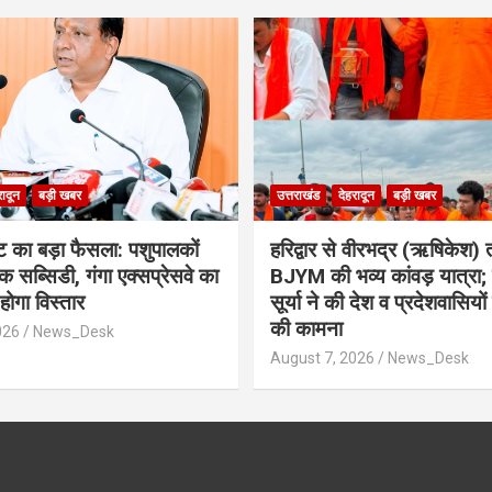
रादून
बड़ी खबर
उत्तराखंड
देहरादून
बड़ी खबर
ेट का बड़ा फैसला: पशुपालकों
​हरिद्वार से वीरभद्र (ऋषिकेश
सब्सिडी, गंगा एक्सप्रेसवे का
BJYM की भव्य कांवड़ यात्रा; 
होगा विस्तार
सूर्या ने की देश व प्रदेशवासियो
की कामना
026
News_Desk
August 7, 2026
News_Desk