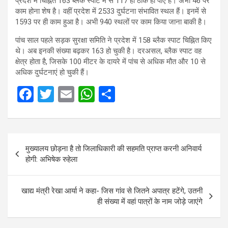
प्रदेश में चिह्नित 163 ब्लैक स्पाट में से 117 ही ठीक हो पाए हैं। अभी 46 पर
काम होना शेष है। वहीं प्रदेश में 2533 दुर्घटना संभावित स्थल हैं। इनमें से
1593 पर ही काम हुआ है। अभी 940 स्थलों पर काम किया जाना बाकी है।
पांच साल पहले सड़क सुरक्षा समिति ने प्रदेश में 158 ब्लैक स्पाट चिह्नित किए
थे। अब इनकी संख्या बढ़कर 163 हो चुकी है। दरअसल, ब्लैक स्पाट वह
क्षेत्र होता है, जिसके 100 मीटर के दायरे में पांच से अधिक मौत और 10 से
अधिक दुर्घटनाएं हो चुकी हैं।
F
T
E
W
S
a
wi
m
h
h
ce
tt
ail
at
ar
Post
b
er
s
e
मुख्यालय छोड़ना है तो जिलाधिकारी की सहमति प्राप्त करनी अनिवार्य
navigation
o
A
होगी: अभिषेक रुहेला
o
p
k
p
खाद्य मंत्री रेखा आर्या ने कहा- जिस गांव से जितने अपात्र हटेंगे, उतनी
ही संख्या में वहां पात्रों के नाम जोड़े जाएंगे