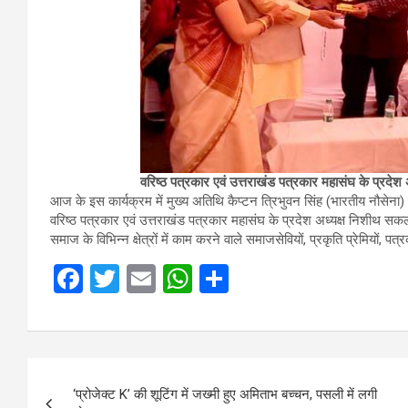
वरिष्ठ पत्रकार एवं उत्तराखंड पत्रकार महासंघ के प्रदे
आज के इस कार्यक्रम में मुख्य अतिथि कैप्टन त्रिभुवन सिंह (भारतीय नौस
वरिष्ठ पत्रकार एवं उत्तराखंड पत्रकार महासंघ के प्रदेश अध्यक्ष निशीथ सकल
समाज के विभिन्न क्षेत्रों में काम करने वाले समाजसेवियों, प्रकृति प्रेमियों, पत
F
T
E
W
S
a
wi
m
h
h
ce
tt
ail
at
ar
b
er
s
e
Post
o
A
‘प्रोजेक्ट K’ की शूटिंग में जख्मी हुए अमिताभ बच्चन, पसली में लगी