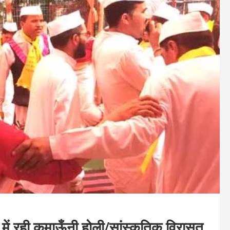
में रही कुमाऊँनी होली/सांस्कृतिक विरासत