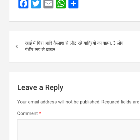
F
T
E
W
S
a
wi
m
h
h
ce
tt
ail
at
ar
b
er
s
e
Post
o
A
खाई में गिरा आदि कैलाश से लौट रहे यात्रियों का वाहन, 3 लोग
navigation
गंभीर रूप से घायल
o
p
k
p
Leave a Reply
Your email address will not be published.
Required fields a
Comment
*