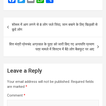
a
wi
m
h
h
ce
tt
ail
at
ar
Post
b
er
s
e
शोरूम में आग लगने से 8 लोग जले जिंदा, जान बचाने के लिए खिड़की से
navigation
o
A
कूदे लोग
o
p
k
p
वित्त मंत्री प्रेमचंद अग्रवाल के पुत्र को जारी किए गए अनापत्ति प्रमाण
पत्र मामले में सिस्टम में बैठे लोग बैकफुट पर आए
Leave a Reply
Your email address will not be published.
Required fields
are marked
*
Comment
*