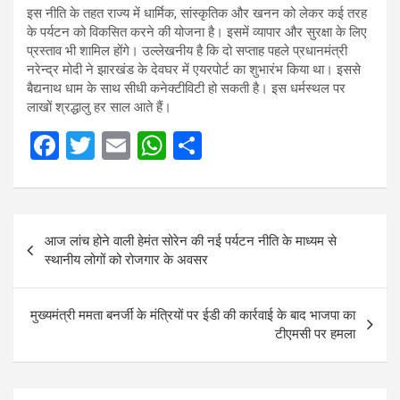
इस नीति के तहत राज्य में धार्मिक, सांस्कृतिक और खनन को लेकर कई तरह
के पर्यटन को विकसित करने की योजना है। इसमें व्यापार और सुरक्षा के लिए
प्रस्ताव भी शामिल होंगे। उल्लेखनीय है कि दो सप्ताह पहले प्रधानमंत्री
नरेन्द्र मोदी ने झारखंड के देवघर में एयरपोर्ट का शुभारंभ किया था। इससे
बैद्यनाथ धाम के साथ सीधी कनेक्टीविटी हो सकती है। इस धर्मस्थल पर
लाखों श्रद्धालु हर साल आते हैं।
F
T
E
W
S
a
wi
m
h
h
ce
tt
ail
at
ar
Post
b
er
s
e
आज लांच होने वाली हेमंत सोरेन की नई पर्यटन नीति के माध्यम से
navigation
o
A
स्थानीय लोगों को रोजगार के अवसर
o
p
k
p
मुख्यमंत्री ममता बनर्जी के मंत्रियों पर ईडी की कार्रवाई के बाद भाजपा का
टीएमसी पर हमला