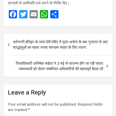
प्रणाली से उपस्थिति दर्ज करने के निर्देश दिए।
F
T
E
W
S
a
wi
m
h
h
ce
tt
ail
at
ar
Post
b
er
s
e
धर्मनगरी हरिद्वार के माया देवी मंदिर में पूजा-अर्चना के बाद गुजरात से आए
navigation
o
A
श्रद्धालुओं का पहला जत्था चारधाम यात्रा के लिए रवाना
o
p
k
p
जिलाधिकारी अभिषेक रूहेला ने 3 मई से प्रारम्भ होने जा रही यात्रा
व्यवस्थाओं को लेकर सम्बन्धित अधिकारियों की महत्वपूर्ण बैठक ली
Leave a Reply
Your email address will not be published.
Required fields
are marked
*