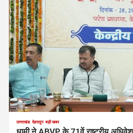
p
p
उत्तराखंड
देहरादून
बड़ी खबर
धामी ने ABVP के 71वें राष्ट्रीय अधिवेशन