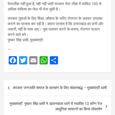
पेपरलीक नहीं हुआ है, यही नहीं धामी सरकार पेपर लीक में शामिल 100 से
अधिक माफिया का जेल भी भेज चुकी है।
सरकार युवाओं के लिए शिक्षा, कौशल के जरिए रोजगार के अवसर उपलब्ध
कराने का प्रयास कर रही है। हमारा प्रयास है कि उत्तराखंड का पानी और
जवानी, यहीं के काम आए। युवा पलायन करने के बजाय, रोजगार प्रदान
करने वाले बने।
पुष्कर सिंह धामी, मुख्यमंत्री
—
F
T
E
W
S
a
wi
m
h
h
ce
tt
ail
at
ar
Post
b
er
s
e
सरकार जनजाति समाज के कल्याण के लिए संकल्पबद्ध – मुख्यमंत्री धामी
navigation
o
A
o
p
मुख्यमंत्री पुष्कर सिंह धामी ने डालनवाला थाने में स्थापित 13 लॉन्ग रेंज
k
p
आधुनिक सायरनों का किया लोकार्पण