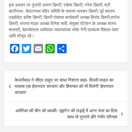
इस अवसर पर पुजारी अरूण डिमरी, राकेश डिमरी, नरेश डिमरी, श्री
बदरीनाथ- केदारनाथ मंदिर समिति के सदस्य भास्कर डिमरी, पूर्व सदस्य
एडवोकेट हरीश डिमरी, डिमरी पंचायत कार्यकारी अध्यक्ष विनोद डिमरी,सरोज
डिमरी, भाजपा मंडल अध्यक्ष दिनेश सती, संयुक्त रोटेशन के अध्यक्ष संजय
शास्त्री, चेलाचेतराम धर्मशाला व्यवस्थापक रमेश नेगी प्रबंधक विशाल पंवार
आदि मौजूद रहे।
F
T
E
W
S
a
wi
m
h
h
ce
tt
ail
at
ar
Post
b
er
s
e
केजरीवाल ने सीएम ठाकुर पर साधा निशाना कहा- दिल्ली माडल का
navigation
o
A
मतलब एक ईमानदार सरकार और हिमाचल को भी मिलेगी ‘ईमानदार
सरकार’
o
p
k
p
अमेरिका की चीन को धमकी- यूक्रेन की लड़ाई में अगर रूस का दिया
साथ तो भुगतने होंगे गंभीर परिणाम