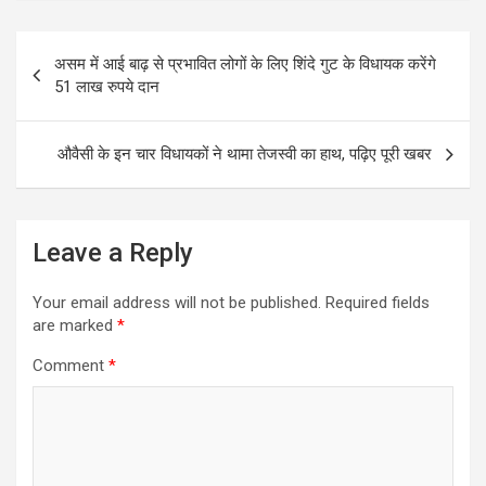
ce
tt
ail
at
ar
Post
b
er
s
e
असम में आई बाढ़ से प्रभावित लोगों के लिए शिंदे गुट के विधायक करेंगे
navigation
o
A
51 लाख रुपये दान
o
p
k
p
औवैसी के इन चार विधायकों ने थामा तेजस्‍वी का हाथ, पढ़िए पूरी खबर
Leave a Reply
Your email address will not be published.
Required fields
are marked
*
Comment
*