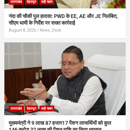
उत्तराखंड
देहरादून
बड़ी खबर
नंदा की चौकी पुल हादसा: PWD के EE, AE और JE निलंबित,
सीएम धामी के निर्देश पर सख्त कार्रवाई
August 8, 2026
News_Desk
उत्तराखंड
देहरादून
बड़ी खबर
मुख्यमंत्री ने 9 लाख 87 हजार17 पेंशन लाभार्थियों को कुल
146 करोड़ 32 लाख की पेंशन राशि का किया भुगतान